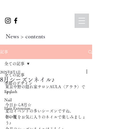
News > contents
記事
全ての記事
2025年8月1日
全ての記事
8月シーズンネイル♪
季節のデザイン
東京中野の隠れ家サロンAULA〈アウラ〉で
Eyelash
す♪
Nail
今日から8月☆
Hair Extension
夏はイベントの多いシーズンですね。
その他
暑い夏をお気に入りのネイルで楽しみましょ
う♪