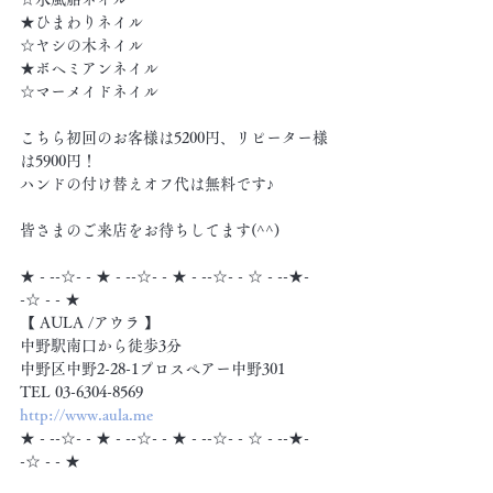
★ひまわりネイル
☆ヤシの木ネイル
★ボヘミアンネイル
☆マーメイドネイル
こちら初回のお客様は5200円、リピーター様
は5900円！
ハンドの付け替えオフ代は無料です♪
皆さまのご来店をお待ちしてます(^^)
★ - --☆- - ★ - --☆- - ★ - --☆- - ☆ - --★- 
-☆ - - ★
【 AULA /アウラ 】
中野駅南口から徒歩3分
中野区中野2-28-1プロスペアー中野301
TEL 03-6304-8569
http://www.aula.me
★ - --☆- - ★ - --☆- - ★ - --☆- - ☆ - --★- 
-☆ - - ★