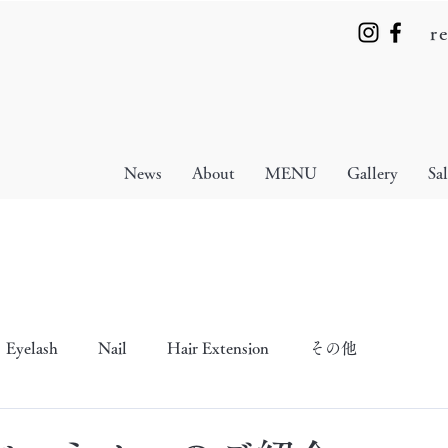
r
News
About
MENU
Gallery
Sa
Eyelash
Nail
Hair Extension
その他