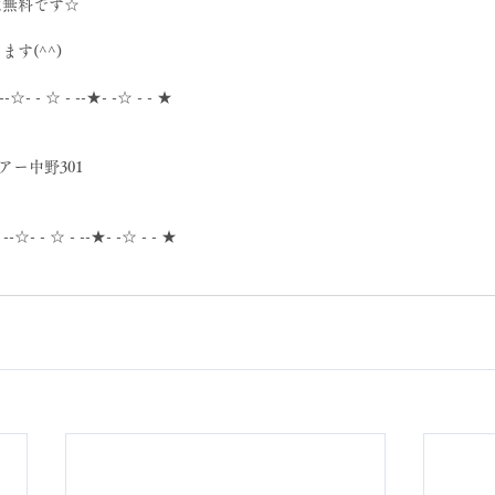
は無料です☆
す(^^)
 --☆- - ☆ - --★- -☆ - - ★
アー中野301
- --☆- - ☆ - --★- -☆ - - ★