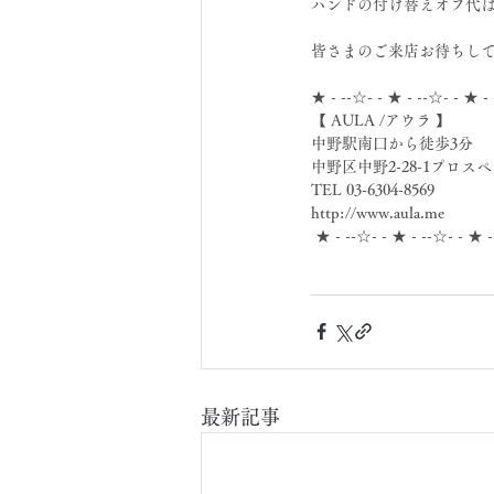
ハンドの付け替えオフ代
皆さまのご来店お待ちしてま
★ - --☆- - ★ - --☆- - ★ -
【 AULA /アウラ 】
中野駅南口から徒歩3分
中野区中野2-28-1プロスペ
TEL 03-6304-8569
http://www.aula.me
 ★ - --☆- - ★ - --☆- - ★ 
最新記事