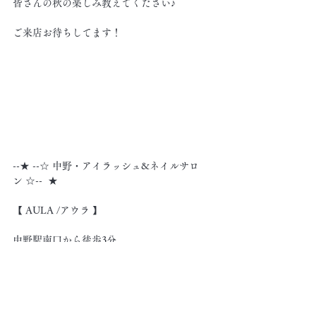
皆さんの秋の楽しみ教えてください♪
ご来店お待ちしてます！
--★ --☆ 中野・アイラッシュ&ネイルサロ
ン ☆--  ★
【 AULA /アウラ 】
中野駅南口から徒歩3分
中野区中野2-28-1プロスペアー中野301
TEL 03-6304-8569