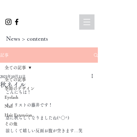
News > contents
記事
全ての記事
2023年10月11日
全ての記事
秋ネイル
季節のデザイン
こんにちは！
Eyelash
ネイリストの藤井です！
Nail
Hair Extension
急に秋らしくなりましたね(^○^)
その他
涼しくて嬉しい反面お腹が空きます…笑