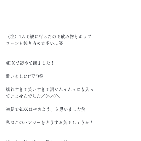
（注）1人で観に行ったので飲み物もポップ
コーンも独り占め☆多い…笑
4DXで初めて観ました！
酔いました(°▽°)笑
揺れすぎて笑いすぎて話なんんんっにも入っ
てきませんでした／(^o^)＼
初見で4DXはやめよう、と思いました笑
私はこのハンマーをどうする気でしょうか！