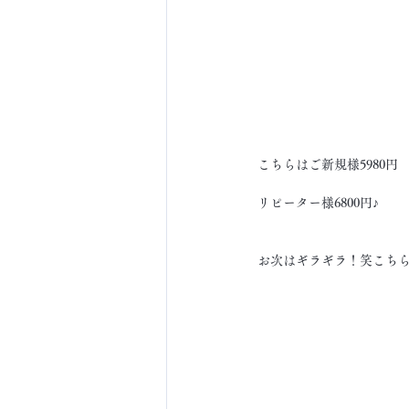
こちらはご新規様5980円
リピーター様6800円♪
お次はギラギラ！笑こち