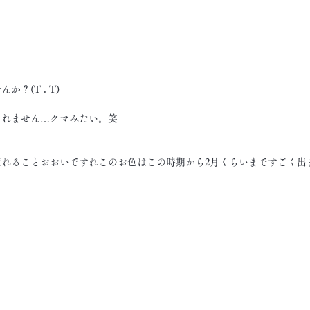
？(T . T)
られません…クマみたい。笑
ばれることおおいですれこのお色はこの時期から2月くらいまですごく出