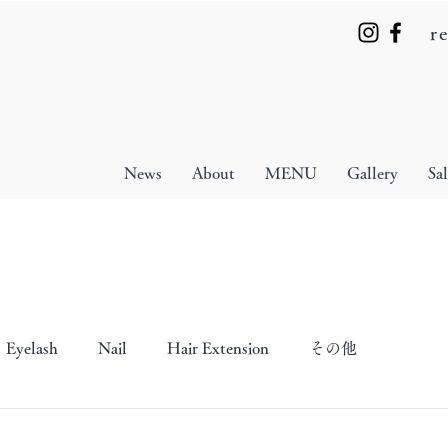
r
News
About
MENU
Gallery
Sa
Eyelash
Nail
Hair Extension
その他