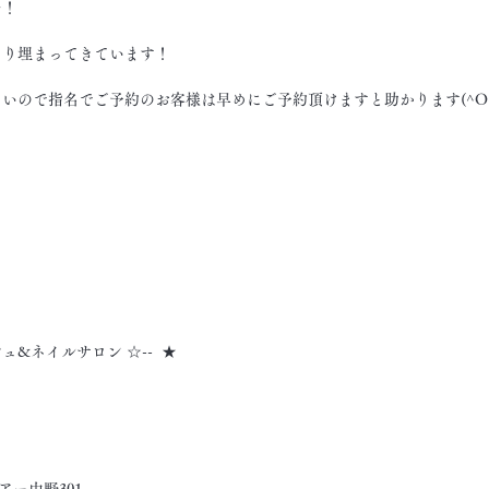
～！
なり埋まってきています！
いので指名でご予約のお客様は早めにご予約頂けますと助かります(^O^
シュ&ネイルサロン ☆--  ★
アー中野301