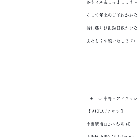
冬ネイル楽しみましょう
そして年末のご予約がか
特に藤井は出勤日数が少な
よろしくお願い致します♪
--★ --☆ 中野・アイラッ
【 AULA /アウラ 】
中野駅南口から徒歩3分
中野区中野2-28-1プロスペ