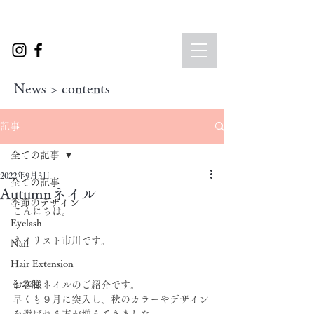
News > contents
記事
全ての記事
2022年9月3日
全ての記事
Autumnネイル
季節のデザイン
こんにちは。
Eyelash
ネイリスト市川です。
Nail
Hair Extension
その他
お客様ネイルのご紹介です。
早くも９月に突入し、秋のカラーやデザイン