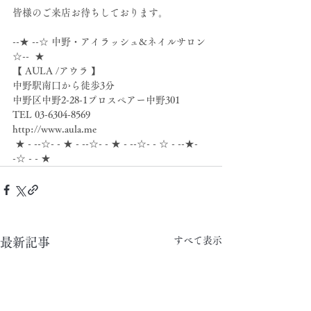
皆様のご来店お待ちしております。
--★ --☆ 中野・アイラッシュ&ネイルサロン 
☆--  ★
【 AULA /アウラ 】
中野駅南口から徒歩3分
中野区中野2-28-1プロスペアー中野301
TEL 03-6304-8569
http://www.aula.me
 ★ - --☆- - ★ - --☆- - ★ - --☆- - ☆ - --★- 
-☆ - - ★
すべて表示
最新記事