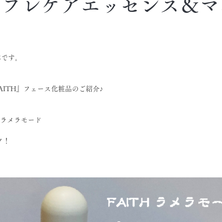
Hのプレケアエッセンス＆
本です。
AITH』フェース化粧品のご紹介♪
Hラメラモード
ク！