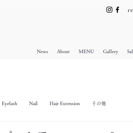
r
News
About
MENU
Gallery
Sa
Eyelash
Nail
Hair Extension
その他