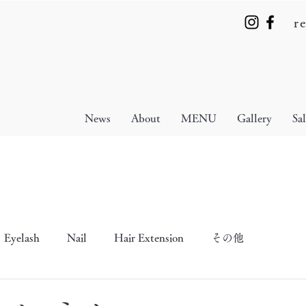
r
News
About
MENU
Gallery
Sa
Eyelash
Nail
Hair Extension
その他