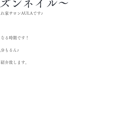
ーズンネイル〜
れ家サロンAULAです♪
くなる時期です！
分もるん♪
ご紹介致します。