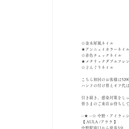
☆金木犀風ネイル
★アンニュイカラーネイ
☆赤色チェックネイル
★メタリックダブルフレ
☆どんぐりネイル
こちら初回のお客様は520
ハンドの付け替えオフ代は
引き続き、感染対策をし
皆さまのご来店お待ちしてま
--★ --☆ 中野・アイラッ
【 AULA /アウラ 】
中野駅南口から徒歩3分