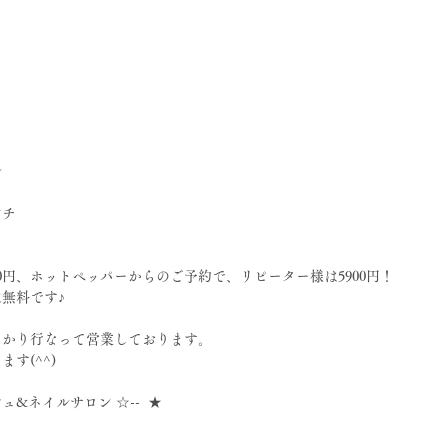
ル
ンチ
0円、ホットペッパーからのご予約で、リピーター様は5900円！
無料です♪
っかり行なって営業しております。
す(^^)
シュ&ネイルサロン ☆--  ★