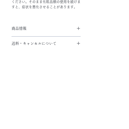
ください。そのまま化粧品類の使用を続けま
すと、症状を悪化させることがあります。
商品情報
「イノスピキュール配合」
送料・キャンセルについて
美容業界で再びブームとなっている海
綿から抽出される天然針（0.02mmの
オンラインストアガイド
微細な針）「スピキュール」が3000本
も配合。
related items
「１色で何万通りも再現可能なカラ
ー」
天然の黄土・赤土・黒土や青みを帯び
new
new
た石のラピスラズリを原料とした色素
と、ファンデーションの成分を合わせ
るときの特殊製法の低温熟成発行技術
を用い融合されました。
それにより肌へのせるだけでその方自
身の自然なカラーを演出するよう反応