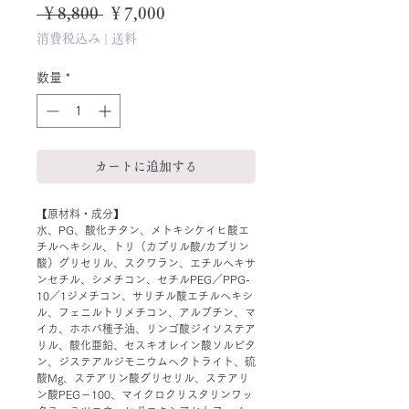
通
セ
 ￥8,800 
￥7,000
常
ー
消費税込み
|
送料
価
ル
格
価
数量
*
格
カートに追加する
【原材料・成分】
水、PG、酸化チタン、メトキシケイヒ酸エ
チルへキシル、トリ（カプリル酸/カプリン
酸）グリセリル、スクワラン、エチルヘキサ
ンセチル、シメチコン、セチルPEG／PPG-
10／1ジメチコン、サリチル酸エチルへキシ
ル、フェニルトリメチコン、アルブチン、マ
イカ、ホホバ種子油、リンゴ酸ジイソステア
リル、酸化亜鉛、セスキオレイン酸ソルビタ
ン、ジステアルジモニウムヘクトライト、硫
酸Mg、ステアリン酸グリセリル、ステアリ
ン酸PEG－100、マイクロクリスタリンワッ