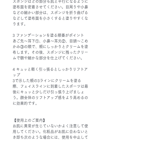
スポンジはどの部分も肌と平行になるように
塗布面を密着させてください。目周りや小鼻
などの細かい部分は、スポンジを折り曲げる
などして塗布面を小さくすると塗りやすくな
ります。
3 ファンデーションを塗る順番がポイント
あご先～耳下①、小鼻～耳元②、目頭～こめ
かみ③の順で、頬にしっかりとクリームを塗
布します。その後、スポンジに残ったクリー
ムで額や細かな部分を仕上げてください。
4 キュッと軽く引っ張るとしっかりリフトア
ップ
3で示した頬の3ラインにクリームを塗る
際、フェイスラインに到着したスポーツは最
後にキュッと少しだけ引っ張り上げましょ
う。顔全体のリフトアップ感をより高めるの
に効果的です。
【使用上のご案内】
お肌に異常が生じていないかよく注意して使
用してください。化粧品がお肌に合わないと
き即ち次のような場合には、使用を中止して