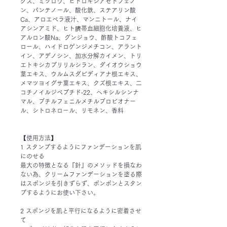
クス、ミツロウ、ヒドロキシアセトフェノ
ン、パンテノール、酸化鉄、ステアリン酸
Ca、アロエベラ液汁、マンニトール、ナイ
アシンアミド、ヒト臍帯血細胞化培養液、ヒ
アルロン酸Na、グンジョウ、酢酸トコフェ
ロール、ハイドロゲンジメチコン、アラント
イン、アデノシン、加水分解カイメン、トリ
エトキシカプリリルシラン、ダイオウショウ
葉エキス、ウルムスダビディアナ根エキス、
メマツヨイグサ葉エキス、クズ根エキス、二
コチノイルジペプチド‐22、へキシルシンナ
マル、ブチルフェニルメチルブロビオナー
ル、シトロネロール、リモネン、香料
【使用方法】
1 スタンプするようにファンデーションを肌
にのせる
最大の特徴となる『針』のメソッドを損なわ
ない為、クリームファンデーションを塗る際
はスポンジを引きずらず、ポンポンとスタン
プするようにお使い下さい。
2 スポンジを肌と平行になるように密着させ
て