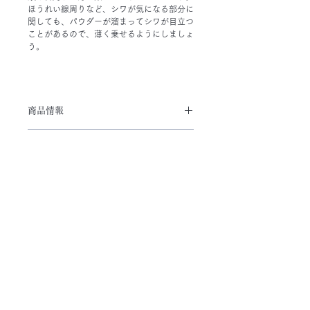
ほうれい線周りなど、シワが気になる部分に
関しても、パウダーが溜まってシワが目立つ
ことがあるので、薄く乗せるようにしましょ
う。
商品情報
「ラメあり」「ラメなし」の2種類を
送料・キャンセルについて
ご用意。
オンラインストアガイド
「ラメあり【shinyシャイニー】」
は、ラメ入りのパウダーが、光沢感が
ある艶やかでキメのある肌を完成。
related items
にじまず、ベタつかず、透明感のある
きれいな肌に仕上げるフィニッシュパ
new
new
ウダーが、日常化したマスク着用の中
でメイクが崩れないように高いキープ
力でメイクを継続させます。