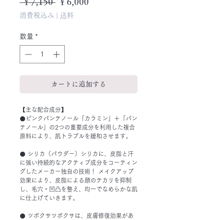
通
セ
 ￥7,150 
￥6,000
常
ー
消費税込み
|
送料
価
ル
格
価
数量
*
格
カートに追加する
【主な配合成分】
⚫ピンクパンテノール「カラミン」＋「パン
テノール」の2つの重要成分を利用した複合
原料により、肌トラブルを緩和させます。
⚫ シリカ（パウダー）シリカに、皮脂と汗
に強い持続的なアクティブ成分をコーティン
グしたメーカー独自の技術！ メイクアップ
効果により、皮脂による顔のテカリを抑制
し、毛穴・凹凸を整え、均一でなめらかな肌
に仕上げていきます。
⚫ ツボクサツボクサは、皮膚修復効果があ