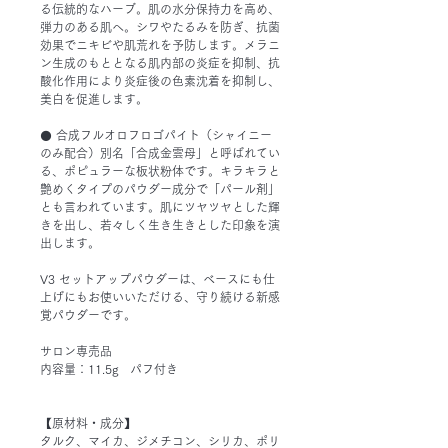
る伝統的なハーブ。肌の水分保持力を高め、
弾力のある肌へ。シワやたるみを防ぎ、抗菌
効果でニキビや肌荒れを予防します。メラニ
ン生成のもととなる肌内部の炎症を抑制、抗
酸化作用により炎症後の色素沈着を抑制し、
美白を促進します。
⚫ 合成フルオロフロゴパイト（シャイニー
のみ配合）別名「合成金雲母」と呼ばれてい
る、ポピュラーな板状粉体です。キラキラと
艶めくタイプのパウダー成分で「パール剤」
とも言われています。肌にツヤツヤとした輝
きを出し、若々しく生き生きとした印象を演
出します。
V3 セットアップパウダーは、ベースにも仕
上げにもお使いいただける、守り続ける新感
覚パウダーです。
サロン専売品
内容量：11.5g パフ付き
【原材料・成分】
タルク、マイカ、ジメチコン、シリカ、ポリ