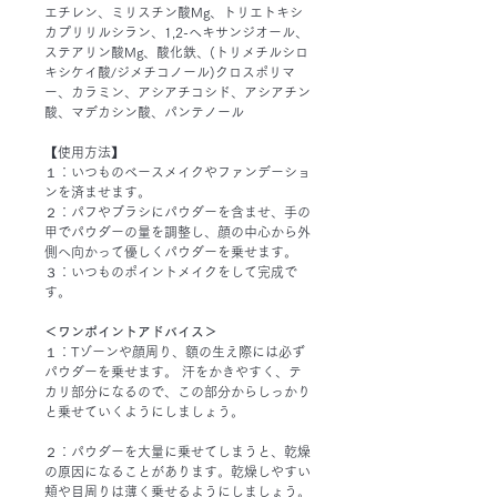
エチレン、ミリスチン酸Mg、トリエトキシ
カプリリルシラン、1,2-ヘキサンジオール、
ステアリン酸Mg、酸化鉄、(トリメチルシロ
キシケイ酸/ジメチコノール)クロスポリマ
ー、カラミン、アシアチコシド、アシアチン
酸、マデカシン酸、パンテノール
【使用方法】
１：いつものベースメイクやファンデーショ
ンを済ませます。
２：パフやブラシにパウダーを含ませ、手の
甲でパウダーの量を調整し、顔の中心から外
側へ向かって優しくパウダーを乗せます。
３：いつものポイントメイクをして完成で
す。
＜ワンポイントアドバイス＞
１：Tゾーンや顔周り、額の生え際には必ず
パウダーを乗せます。 汗をかきやすく、テ
カリ部分になるので、この部分からしっかり
と乗せていくようにしましょう。
２：パウダーを大量に乗せてしまうと、乾燥
の原因になることがあります。乾燥しやすい
頬や目周りは薄く乗せるようにしましょう。