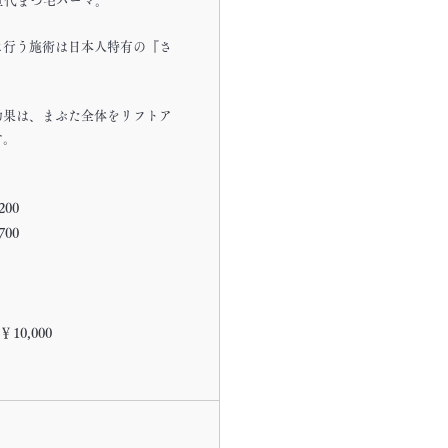
世代まつ毛パーマ。
に行う施術は日本人特有の『さ
効果は、まぶた全体をリフトア
す。
200
700
￥10,000