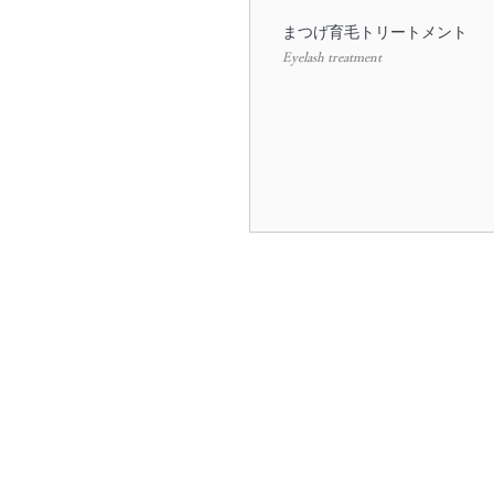
まつげ育毛トリートメント
Eyelash treatment