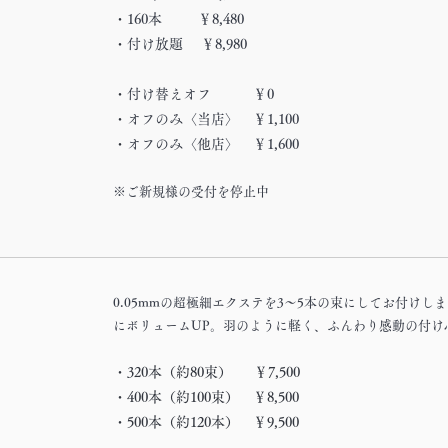
・
160本
￥8,480
・
付け放題
￥8,980
・
付け替えオフ ￥0
・
オフのみ〈当店〉 ￥1,100
・
オフのみ〈他店〉 ￥1,600
※ご新規様の受付を停止中
0.05mmの超極細エクステを3～5本の束にしてお付け
にボリュームUP。羽のように軽く、ふんわり感動の付け
・320本（約80束） ￥7,500
・400本（約100束） ￥8,500
・500本（約120本） ￥9,500