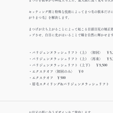
まつげを根本から80度立ち上げ、最大限に長く見せる次
セッティング剤と特殊な技術によってまつ毛の根本だけ
がりまつ毛』を解決します。
まつげが立ち上がることによって起こる目頭目尻の矯正
ップさせ、白目に光がはいることで瞳を自然に輝かせま
テキストを入力​​
・パリジェンヌラッシュリフト（上）〈初回〉
￥5,
・パリジェンヌラッシュリフト（上）〈再来〉
￥5,
・パリジェンヌラッシュリフト（上下）
￥9,500
・
エクステオフ〈初回のみ〉 ￥0
・
エクステオフ ￥500
・
眉毛スタイリング&パリジェンヌラッシュリフト
お目元の形に合うデザインをご案内します。