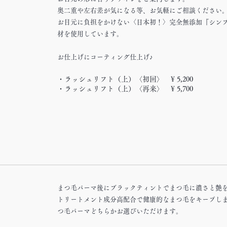
奥二重や左右差が気になる等、お気軽にご相談ください
お目元に負担をかけない〈日本初！〉完全無添加『シン
材を使用しています。
お仕上げにコーティング仕上げ♪
・ラッシュリフト（上）〈初回〉 ¥ 5,200
・ラッシュリフト（上）〈再来〉 ¥ 5,700
まつ毛パーマ後にブラックティントでまつ毛に濃さと艶を
トリートメント成分高配合で健康的なまつ毛をキープします
つ毛パーマどちらかお選びいただけます。