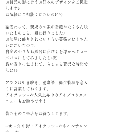
お目元の形に合うお好みのデザインをご提案
します♪
お気軽にご相談くださいね(^^)
話変わって、親戚のお家の薔薇がたくさん咲
いたとのこと、観に行きました♪
お部屋に飾りきれないくらい薔薇をたくさん
いただいたので、
自宅の小さなお風呂に花びらを浮かべてロー
ズバスにしてみましたよ♪笑
良い香りに包まれて、ちょっと贅沢な時間で
した♪♪
アウラは引き続き、消毒等、衛生管理を念入
りに営業しております。
アイラッシュ&人気上昇中のアイブロウスメ
ニューもお勧めです！
皆さまのご来店をお待ちしてます。
--★ --☆ 中野・アイラッシュ&ネイルサロン 