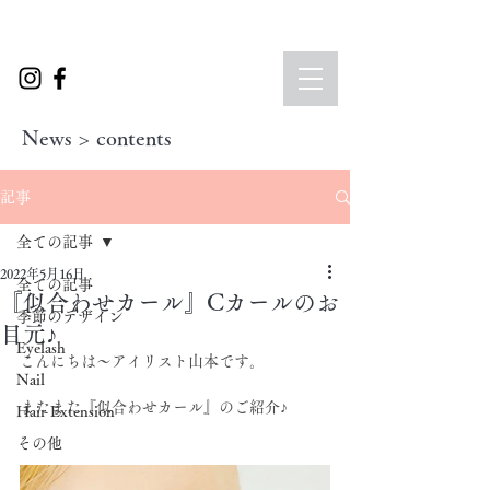
News > contents
記事
全ての記事
2022年5月16日
全ての記事
『似合わせカール』Cカールのお
季節のデザイン
目元♪
Eyelash
こんにちは～アイリスト山本です。
Nail
またまた『似合わせカール』のご紹介♪
Hair Extension
その他