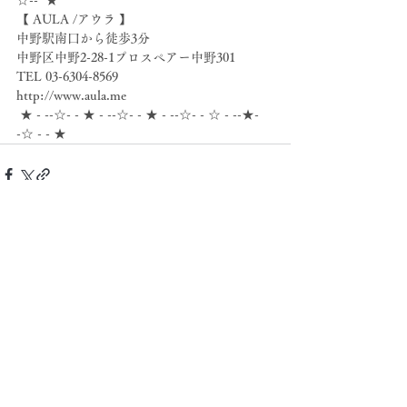
☆--  ★
【 AULA /アウラ 】
中野駅南口から徒歩3分
中野区中野2-28-1プロスペアー中野301
TEL 03-6304-8569
http://www.aula.me
 ★ - --☆- - ★ - --☆- - ★ - --☆- - ☆ - --★- 
-☆ - - ★
すべて表示
最新記事