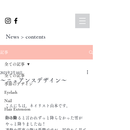
News > contents
記事
全ての記事
2023年2月10日
全ての記事
〜ニュアンスデザイン〜
季節のデザイン
Eyelash
Nail
こんにちは、ネイリスト山本です。
Hair Extension
その他
降る降ると言われずっと降らなかった雪が
やっと降りましたね！