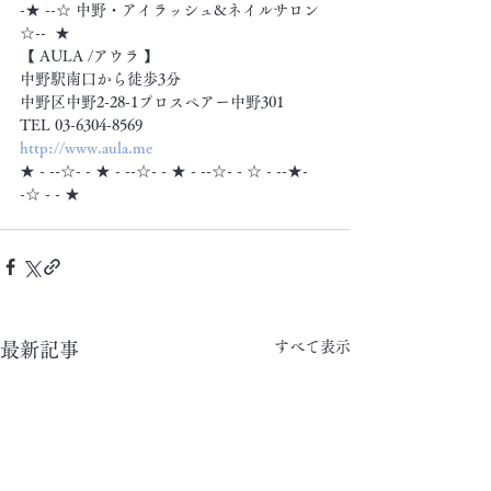
-★ --☆ 中野・アイラッシュ&ネイルサロン 
☆--  ★
【 AULA /アウラ 】
中野駅南口から徒歩3分
中野区中野2-28-1プロスペアー中野301
TEL 03-6304-8569
http://www.aula.me
★ - --☆- - ★ - --☆- - ★ - --☆- - ☆ - --★- 
-☆ - - ★
すべて表示
最新記事