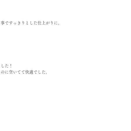
る事ですっきりとした仕上がりに。
ました！
るのに空いてて快適でした。