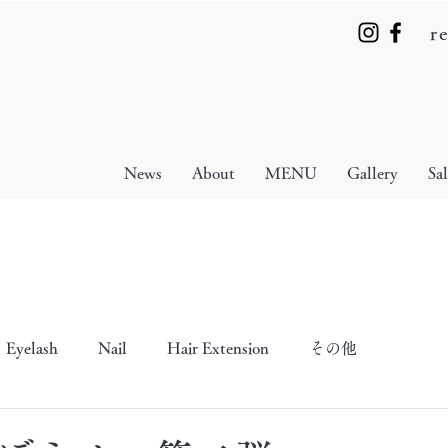
r
News
About
MENU
Gallery
Sa
Eyelash
Nail
Hair Extension
その他