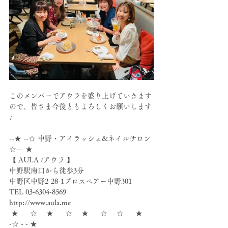
このメンバーでアウラを盛り上げていきます
ので、皆さま今後ともよろしくお願いします
♪
--★ --☆ 中野・アイラッシュ&ネイルサロン 
☆--  ★
【 AULA /アウラ 】
中野駅南口から徒歩3分
中野区中野2-28-1プロスペアー中野301
TEL 03-6304-8569
http://www.aula.me
 ★ - --☆- - ★ - --☆- - ★ - --☆- - ☆ - --★- 
-☆ - - ★