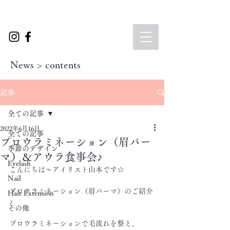
News > contents
記事
全ての記事
2022年6月16日
全ての記事
ブロウラミネーション（眉パー
季節のデザイン
マ）＆アウラ食事会♪
Eyelash
こんにちは～アイリスト山本です☆
Nail
ブロウラミネーション（眉パーマ）のご紹介
Hair Extension
♪
その他
ブロウラミネーションで毛流れを整え、