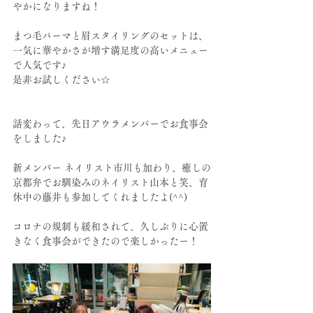
やかになりますね！
まつ毛パーマと眉スタイリングのセットは、
一気に華やかさが増す満足度の高いメニュー
で人気です♪
是非お試しください☆
話変わって、先日アウラメンバーでお食事会
をしました♪
新メンバー ネイリスト市川も加わり、癒しの
京都弁でお馴染みのネイリスト山本と笑、育
休中の藤井も参加してくれましたよ(^^)
コロナの規制も緩和されて、久しぶりに心置
きなく食事会ができたので楽しかったー！