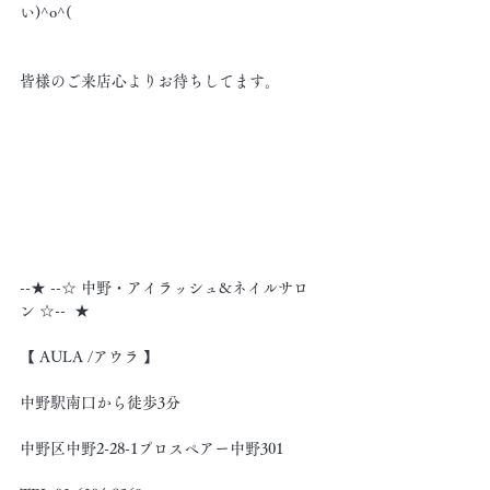
い)^o^(
皆様のご来店心よりお待ちしてます。
--★ --☆ 中野・アイラッシュ&ネイルサロ
ン ☆--  ★
【 AULA /アウラ 】
中野駅南口から徒歩3分
中野区中野2-28-1プロスペアー中野301