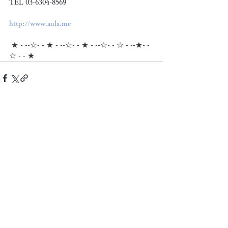
TEL 03-6304-8569
http://www.aula.me
 ★ - --☆- - ★ - --☆- - ★ - --☆- - ☆ - --★- -
☆ - - ★
すべて表示
最新記事