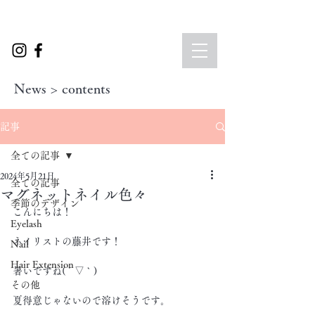
News > contents
記事
全ての記事
2024年5月21日
全ての記事
マグネットネイル色々
季節のデザイン
こんにちは！
Eyelash
ネイリストの藤井です！
Nail
Hair Extension
暑いですね( ´ ▽ ` )
その他
夏得意じゃないので溶けそうです。