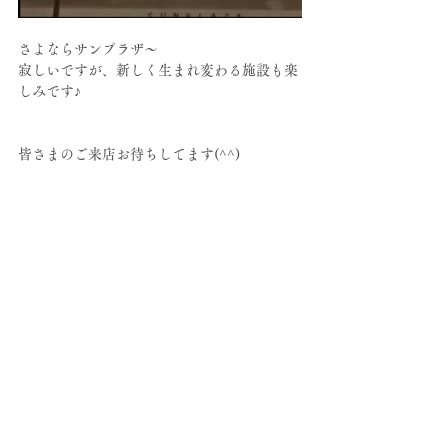
さよならサンプラザ～
寂しいですが、新しく生まれ変わる施設も楽
しみです♪
皆さまのご来店お待ちしてます(^^)
★ - --☆- - ★ - --☆- - ★ - --☆- - ☆ - --★- -
☆ - - ★
【 salon AULA /アウラ 】
中野駅南口から徒歩3分
中野区中野2-28-1プロスペアー中野301
TEL 03-6304-8569