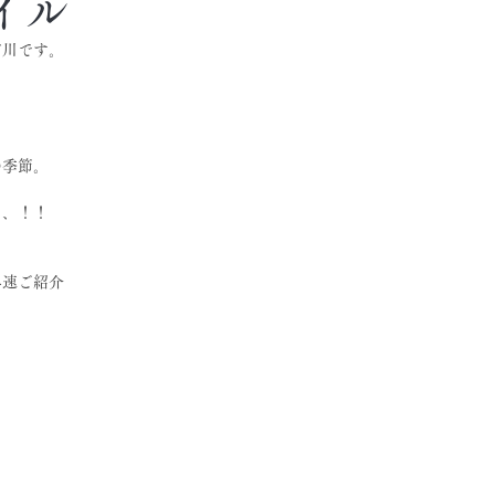
ネイル
市川です。
の季節。
、、！！
早速ご紹介