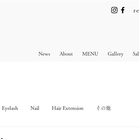
r
News
About
MENU
Gallery
Sa
Eyelash
Nail
Hair Extension
その他