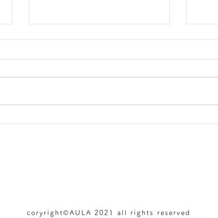
まつ
8月シーズンネイルのご紹介♪
オンラインストアガイド​​（送料・返品について）
coryright©
AULA
2021 all rights reserved