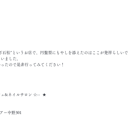
ざ石松”というお店で、円盤型にもやしを添えたのはここが発祥らしい
ゃいました。
かったので是非行ってみてください！
シュ&ネイルサロン ☆--  ★
アー中野301