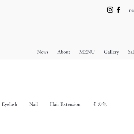
r
News
About
MENU
Gallery
Sa
Eyelash
Nail
Hair Extension
その他