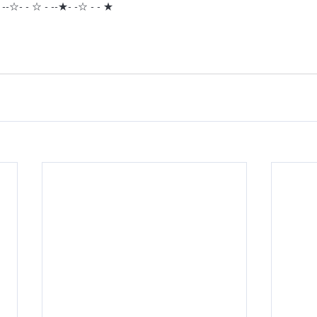
- --☆- - ☆ - --★- -☆ - - ★