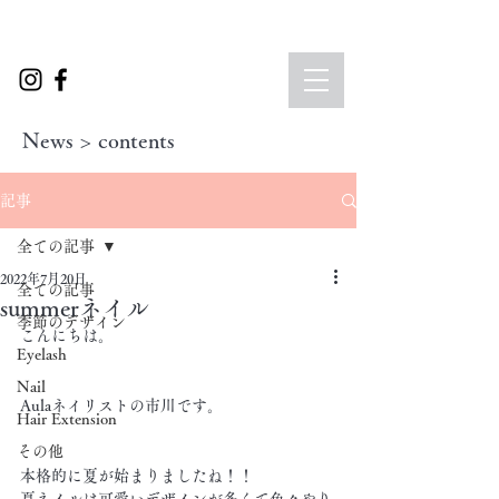
News > contents
記事
全ての記事
2022年7月20日
全ての記事
summerネイル
季節のデザイン
こんにちは。
Eyelash
Nail
Aulaネイリストの市川です。
Hair Extension
その他
本格的に夏が始まりましたね！！