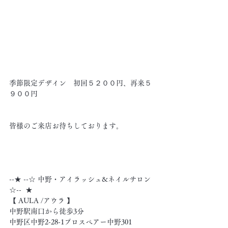
季節限定デザイン　初回５２００円、再来５
９００円
皆様のご来店お待ちしております。
--★ --☆ 中野・アイラッシュ&ネイルサロン 
☆--  ★
【 AULA /アウラ 】
中野駅南口から徒歩3分
中野区中野2-28-1プロスペアー中野301