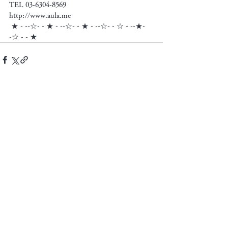
TEL 03-6304-8569
http://www.aula.me
 ★ - --☆- - ★ - --☆- - ★ - --☆- - ☆ - --★- 
-☆ - - ★
すべて表示
最新記事