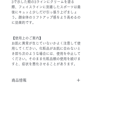
3で示した頬の3ラインにクリームを塗る
際、フェイスラインに到着したスポーツは最
後にキュッと少しだけ引っ張り上げましょ
う。顔全体のリフトアップ感をより高めるの
に効果的です。
【使用上のご案内】
お肌に異常が生じていないかよく注意して使
用してください。化粧品がお肌に合わないと
き即ち次のような場合には、使用を中止して
ください。そのまま化粧品類の使用を続けま
すと、症状を悪化させることがあります。
商品情報
『V3 ファンデーション』の長所はそ
送料・キャンセルについて
のままに、新たな美容成分を数多き追
加したシーズン2『V3 シャイニングフ
オンラインストアガイド
ァンデーション』
イノスピキュールの臍帯血培養液を2
related items
倍に増量。さらに、ドクダミエキス、