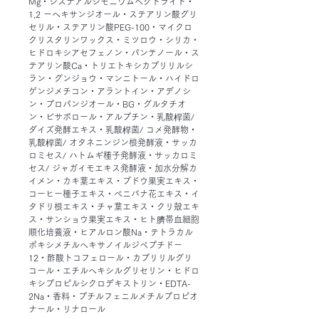
Mg・ジステアルジモニウムヘクトライト・
1,2 ーヘキサンジオール・ステアリン酸グリ
セリル・ステアリン酸PEG-100・マイクロ
クリスタリンワックス・ミツロウ・シリカ・
ヒドロキシアセフェノン・パンテノール・ス
テアリン酸Ca・トリエトキシカプリリルシ
ラン・グンジョウ・マンニトール・ハイドロ
ゲンジメチコン・アラントイン・アデノシ
ン・プロパンジオール・BG・グルタチオ
ン・ビサボロール・アルプチン・乳酸桿菌/
ダイズ発酵エキス・乳酸桿菌/ コメ発酵物・
乳酸桿菌/ オタネニンジン根発酵液・サッカ
ロミセス/ ハトムギ種子発酵液・サッカロミ
セス/ ジャガイモエキス発酵液・加水分解カ
イメン・カキ葉エキス・ブドウ果実エキス・
コーヒー種子エキス・ベニバナ花エキス・イ
タドリ根エキス・チャ葉エキス・クリ殻エキ
ス・サンショウ果実エキス・ヒト臍帯血細胞
順化培養液・ヒアルロン酸Na・テトラカル
ポキシメチルヘキサノイルジペプチドー
12・酢酸トコフェロール・カプリリルグリ
コール・エチルヘキシルグリセリン・ヒドロ
キシプロピルシクロデキストリン・EDTA-
2Na・香料・プチルフェニルメチルプロピオ
ナール・リナロール