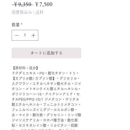
通
セ
 ￥9,350 
￥7,500
常
ー
消費税込み
|
送料
価
ル
格
価
数量
*
格
カートに追加する
【原材料・成分】
ドクダミエキス・PG・酸化チタン・トリ・
【カプリル酸/ カプリン酸】・グリセリル・
スクワラン・エチルヘキサン酸セチル・ジメ
チコン・メトキシケイヒ酸エチルヘキシル・
ポリジリコーン-15・ナイアシンアミド・セ
チルPEG/PPG-10/1 ジメチコン・サリチル
酸エチルヘキシル・フェニルトリメチコン・
フェニルベンズイミダゾールスルポン酸・
水・マイカ・酸化鉄・グリセリン・リンゴ酸
ジイソステアリル・ホホバ種子油・酸化亜
鉛・セスキオレイン酸・ソルビタン・硫酸