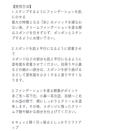
【使用方法】
1 スタンプするようにファンデーションを肌
にのせる
最大の特徴となる『針』のメソッドを損なわ
ない為、クリームファンデーションを塗る際
はスポンジを引きずらず、ポンポンとスタン
プするようにお使い下さい。
2 スポンジを肌と平行になるように密着させ
て
スポンジはどの部分も肌と平行になるように
塗布面を密着させてください。目周りや小鼻
などの細かい部分は、スポンジを折り曲げる
などして塗布面を小さくすると塗りやすくな
ります。
3 ファンデーションを塗る順番がポイント
あご先～耳下①、小鼻～耳元②、目頭～こめ
かみ③の順で、頬にしっかりとクリームを塗
布します。その後、スポンジに残ったクリー
ムで額や細かな部分を仕上げてください。
4 キュッと軽く引っ張るとしっかりリフトア
ップ