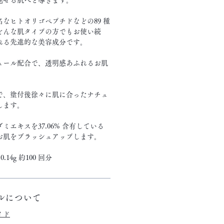
なヒトオリゴペプチドなどの89 種
どんな肌タイプの方でもお使い続
れる先進的な美容成分です。
ュール配合で、透明感あふれるお肌
で、塗付後徐々に肌に合ったナチュ
します。
ミエキスを37.06% 含有している
お肌をブラッシュアップします。
.14g 約100 回分
ルについて
イド