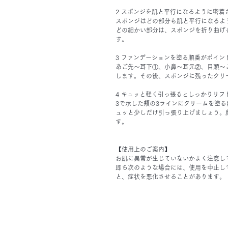
2 スポンジを肌と平行になるように密着
スポンジはどの部分も肌と平行になるよ
どの細かい部分は、スポンジを折り曲げ
す。
3 ファンデーションを塗る順番がポイン
あご先～耳下①、小鼻～耳元②、目頭～
します。その後、スポンジに残ったクリ
4 キュッと軽く引っ張るとしっかりリフ
3で示した頬の3ラインにクリームを塗
ュッと少しだけ引っ張り上げましょう。
す。
【使用上のご案内】
お肌に異常が生じていないかよく注意し
即ち次のような場合には、使用を中止し
と、症状を悪化させることがあります。