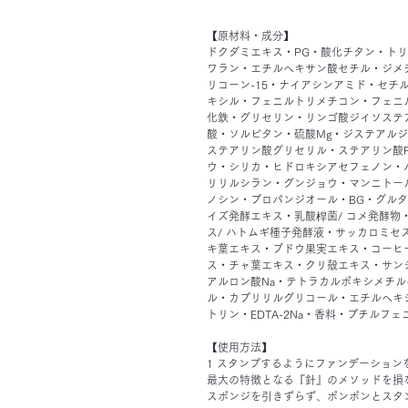
【原材料・成分】
ドクダミエキス・PG・酸化チタン・トリ
ワラン・エチルヘキサン酸セチル・ジメ
リコーン-15・ナイアシンアミド・セチルP
キシル・フェニルトリメチコン・フェニ
化鉄・グリセリン・リンゴ酸ジイソステ
酸・ソルビタン・硫酸Mg・ジステアルジ
ステアリン酸グリセリル・ステアリン酸P
ウ・シリカ・ヒドロキシアセフェノン・
リリルシラン・グンジョウ・マンニトー
ノシン・プロパンジオール・BG・グルタ
イズ発酵エキス・乳酸桿菌/ コメ発酵物
ス/ ハトムギ種子発酵液・サッカロミセ
キ葉エキス・ブドウ果実エキス・コーヒ
ス・チャ葉エキス・クリ殻エキス・サン
アルロン酸Na・テトラカルポキシメチル
ル・カプリリルグリコール・エチルヘキ
トリン・EDTA-2Na・香料・プチルフ
【使用方法】
1 スタンプするようにファンデーション
最大の特徴となる『針』のメソッドを損
スポンジを引きずらず、ポンポンとスタ