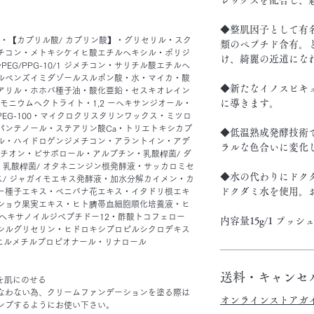
◆整肌因子として有名
・【カプリル酸/ カプリン酸】・グリセリル・スク
類のペプチド含有。
チコン・メトキシケイヒ酸エチルヘキシル・ポリジ
け、綺麗の近道にな
EG/PPG-10/1 ジメチコン・サリチル酸エチルヘ
ルベンズイミダゾールスルポン酸・水・マイカ・酸
◆新たなイノスピキ
アリル・ホホバ種子油・酸化亜鉛・セスキオレイン
に導きます。
モニウムヘクトライト・1,2 ーヘキサンジオール・
EG-100・マイクロクリスタリンワックス・ミツロ
パンテノール・ステアリン酸Ca・トリエトキシカプ
◆低温熟成発酵技術
ル・ハイドロゲンジメチコン・アラントイン・アデ
ラルな色合いに変化
チオン・ビサボロール・アルプチン・乳酸桿菌/ ダ
・乳酸桿菌/ オタネニンジン根発酵液・サッカロミセ
◆水の代わりにドクダ
ス/ ジャガイモエキス発酵液・加水分解カイメン・カ
ドクダミ水を使用。
ー種子エキス・ベニバナ花エキス・イタドリ根エキ
ショウ果実エキス・ヒト臍帯血細胞順化培養液・ヒ
ヘキサノイルジペプチドー12・酢酸トコフェロー
内容量15g/1 プッシュ0
シルグリセリン・ヒドロキシプロピルシクロデキス
ェニルメチルプロピオナール・リナロール
送料・キャンセ
を肌にのせる
なわない為、クリームファンデーションを塗る際は
オンラインストアガ
ンプするようにお使い下さい。