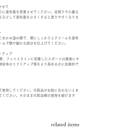
させて
うに塗布面を密着させてください。目周りや小鼻な
るなどして塗布面を小さくすると塗りやすくなりま
ト
こめかみ③の順で、頬にしっかりとクリームを塗布
ームで額や細かな部分を仕上げてください。
トアップ
る際、フェイスラインに到着したスポーツは最後にキ
顔全体のリフトアップ感をより高めるのに効果的で
て使用してください。化粧品がお肌に合わないとき
てください。そのまま化粧品類の使用を続けます
related items