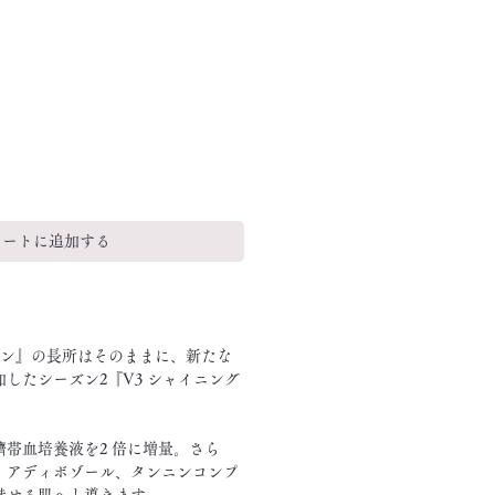
カートに追加する
ョン』の長所はそのままに、新たな
したシーズン2『V3 シャイニング
帯血培養液を2 倍に増量。さら
、アディボゾール、タンニンコンプ
魅せる肌へと導きます。