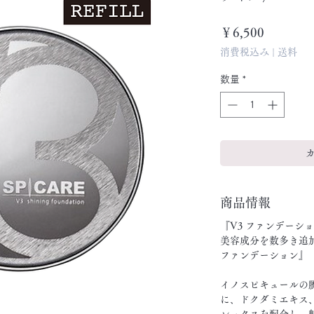
価
￥6,500
格
消費税込み
|
送料
数量
*
商品情報
『V3 ファンデーシ
美容成分を数多き追加
ファンデーション』
イノスピキュールの臍
に、ドクダミエキス
レックスを配合し、